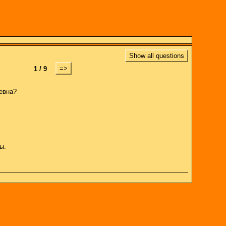
Show all questions
=>
1 / 9
евна?
ы.