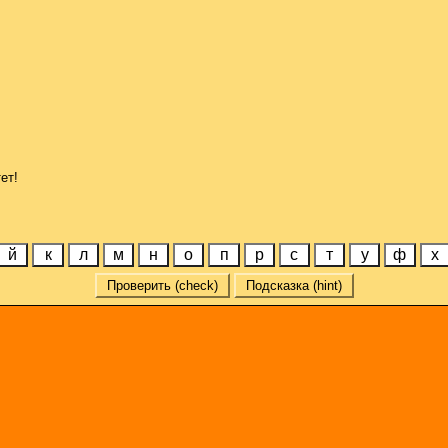
ет!
й
к
л
м
н
о
п
р
с
т
у
ф
х
Проверить (check)
Подсказка (hint)