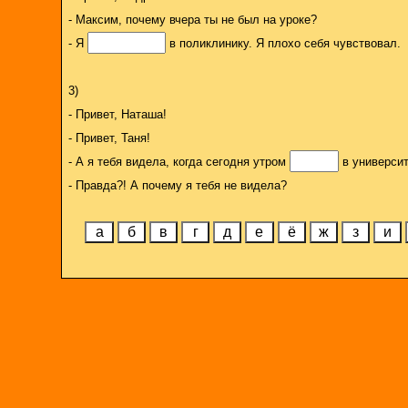
- Максим, почему вчера ты не был на уроке?
- Я
в поликлинику. Я плохо себя чувствовал.
3)
- Привет, Наташа!
- Привет, Таня!
- А я тебя видела, когда сегодня утром
в университ
- Правда?! А почему я тебя не видела?
а
б
в
г
д
е
ё
ж
з
и