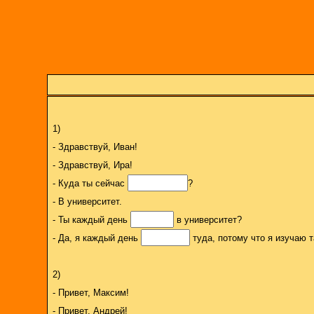
1)
- Здравствуй, Иван!
- Здравствуй, Ира!
- Куда ты сейчас
?
- В университет.
- Ты каждый день
в университет?
- Да, я каждый день
туда, потому что я изучаю т
2)
- Привет, Максим!
- Привет, Андрей!