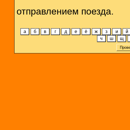
отправлением поезда.
а
б
в
г
д
е
ё
ж
з
и
й
ч
ш
щ
Пров