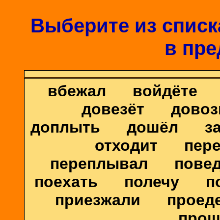
Выберите из списка
в пре
вбежал войдёте 
довезёт дово
доплыть дошёл за
отходит пере
переплывал пов
поехать полечу п
приезжали проеде
прош