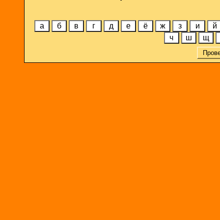
а
б
в
г
д
е
ё
ж
з
и
й
ч
ш
щ
Пров