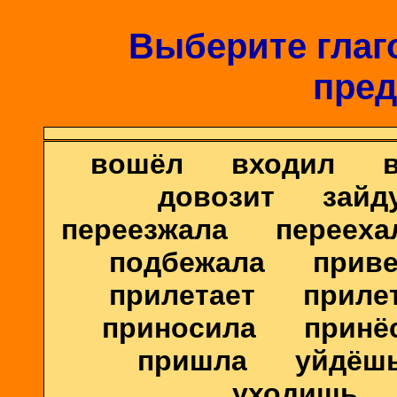
Выберите глаго
пред
вошёл входил в
довозит зайд
переезжала переех
подбежала приве
прилетает прилет
приносила принёс
пришла уйдёш
уходишь