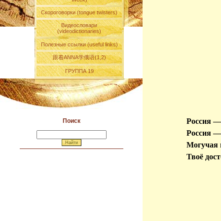
Скороговорки (tongue twisters)
Видеословари
(videodictionaries)
Полезные ссылки (useful links)
跟着ANNA学俄语(1,2)
ГРУППА 19
Россия —
Поиск
Россия —
Могучая 
Твоё дост