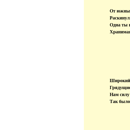
От южных
Раскинул
Одна ты 
Хранимая
Широкий 
Грядущие
Нам силу
Так было,