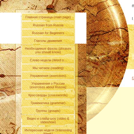
П
Главная страница (main page)
|
Russian from Russia
Russian for Beginners
Глаголы движения
Необходимые фразы (phrases
you should know)
Слово недели (Word o...
Мы читаем (reading)
Упражнения (exercises)
Г
Упражнения о России
(exercises about Russia)
Кроссворды (crosswords)
Грамматика (grammar)
Группы (groups)
Видео и слайд-шоу (video &
slideshow)
Интересная неделя (Interesting
Week)