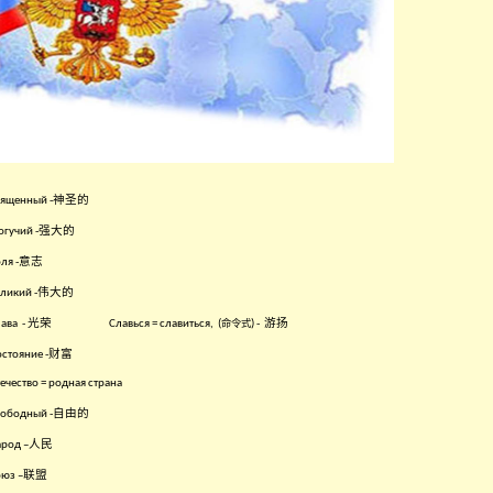
神圣的
ященный -
强大的
гучий -
意志
ля -
伟大的
ликий -
光荣
游扬
ава
-
Славься = славиться,
(
命令式
) -
财富
стояние -
ечество = родная страна
自由的
ободный -
人民
род –
联盟
юз –