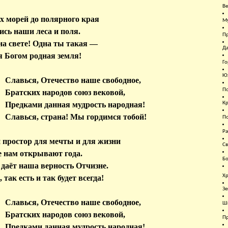
Ве
 морей до полярного края
Му
ись наши леса и поля.
Пр
на свете! Одна ты такая —
Да
 Богом родная земля!
Го
Юж
Славься, Отечество наше свободное,
П
Братских народов союз вековой,
Кр
Предками данная мудрость народная!
Славься, страна! Мы гордимся тобой!
По
Ра
простор для мечты и для жизни
Св
 нам открывают года.
Бо
 даёт наша верность Отчизне.
Хр
 так есть и так будет всегда!
Зе
Славься, Отечество наше свободное,
Ш
Братских народов союз вековой,
Пр
Предками данная мудрость народная!