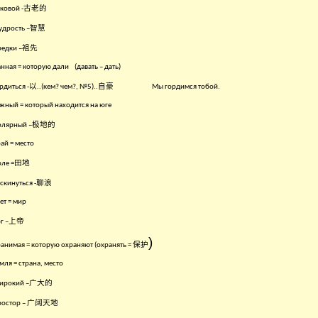
古老的
ковой -
智慧
дрость –
袓先
едки –
нная = которую дали
(давать – дать)
以
自豪
рдиться -
..(кем? чем?, №5)..
Мы гордимся тобой.
ный = который находится на юге
极地的
олярный –
ай = место
田地
ле =
聊浪
скинуться -
ет = мир
上帝
г –
)
保护
анимая = которую охраняют (охранять =
мля = страна, место
广大的
ирокий –
广阔天地
остор –