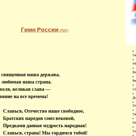
Гимн России
(PDF)
Св
Мо
Во
 священная наша держава,
Ве
 любимая наша страна.
воля, великая слава —
Сл
ояние на все времена!
До
От
Славься, Отечество наше свободное,
Св
Братских народов союз вековой,
На
Предками данная мудрость народная!
Со
Славься, страна! Мы гордимся тобой!