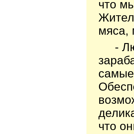
что м
Жител
мяса, 
- Люд
зараб
самые
Обесп
возмо
делика
что он