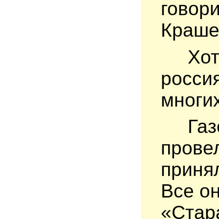
говори
Краше
Хотя
россия
многих
Газет
провел
принял
Все он
«Стар