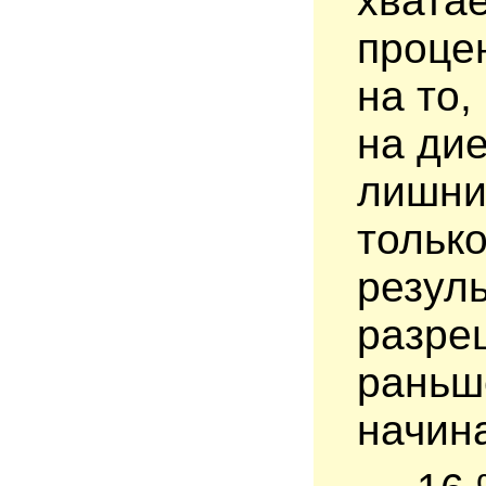
хвата
проце
на то,
на дие
лишни
только
резуль
разреш
раньш
начин