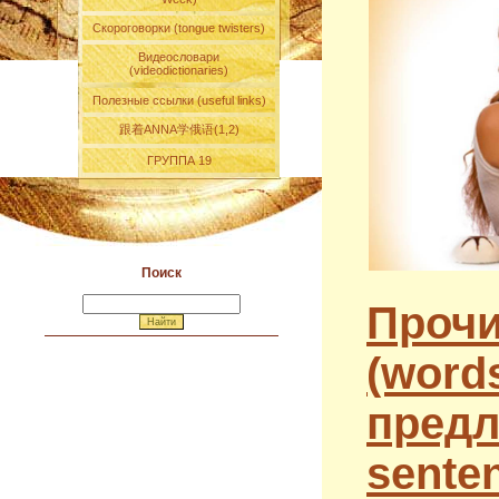
Скороговорки (tongue twisters)
Видеословари
(videodictionaries)
Полезные ссылки (useful links)
跟着ANNA学俄语(1,2)
ГРУППА 19
Поиск
Прочи
(word
предл
sente