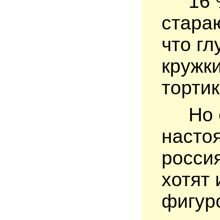
16 % 
стараю
что гл
кружки
тортик
Но ес
насто
россия
хотят 
фигур