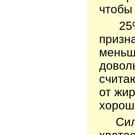
чтобы
25% 
призна
меньш
довол
считаю
от жир
хорош
Силы 