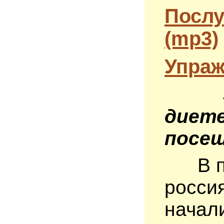
Послу
(mp3)
Упраж
50% 
диете
посе
В по
россия
начали