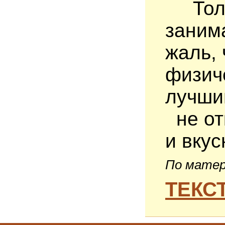
Тольк
заним
жаль, 
физич
лучши
не от
и вкус
По мате
ТЕКСТ