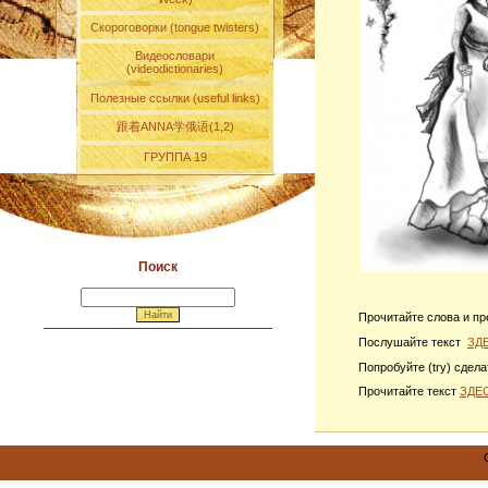
Скороговорки (tongue twisters)
Видеословари
(videodictionaries)
Полезные ссылки (useful links)
跟着ANNA学俄语(1,2)
ГРУППА 19
Поиск
Прочитайте слова и пр
Послушайте текст
ЗД
Попробуйте (try) сдел
Прочитайте текст
ЗДЕ