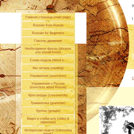
П
Главная страница (main page)
|
Russian from Russia
Russian for Beginners
Глаголы движения
Необходимые фразы (phrases
you should know)
Слово недели (Word o...
Мы читаем (reading)
Упражнения (exercises)
Г
Упражнения о России
(exercises about Russia)
Кроссворды (crosswords)
Грамматика (grammar)
Группы (groups)
Видео и слайд-шоу (video &
slideshow)
Интересная неделя (Interesting
Week)