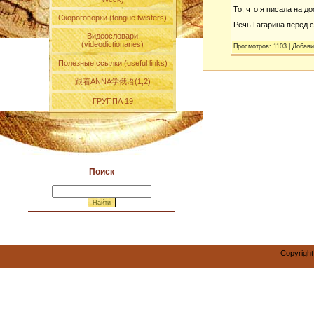
То, что я писала на д
Скороговорки (tongue twisters)
Речь Гагарина перед 
Видеословари
(videodictionaries)
Просмотров
:
1103
|
Добави
Полезные ссылки (useful links)
跟着ANNA学俄语(1,2)
ГРУППА 19
Поиск
Copyright