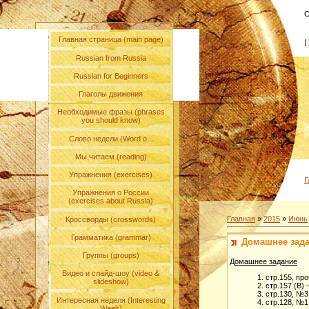
С
Главная страница (main page)
|
Russian from Russia
Russian for Beginners
Глаголы движения
Необходимые фразы (phrases
you should know)
Слово недели (Word o...
Мы читаем (reading)
Упражнения (exercises)
Г
Упражнения о России
(exercises about Russia)
Главная
»
2015
»
Июнь
Кроссворды (crosswords)
Грамматика (grammar)
Домашнее зада
Группы (groups)
Домашнее задание
Видео и слайд-шоу (video &
стр.155, пр
slideshow)
стр.157 (В)
стр.130, №3 
Интересная неделя (Interesting
стр.128, №1 
Week)