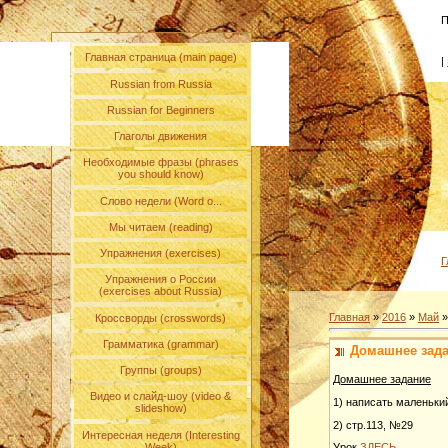
П
Главная страница (main page)
|
Russian from Russia
Russian for Beginners
Глаголы движения
Необходимые фразы (phrases
you should know)
Слово недели (Word o...
Мы читаем (reading)
Упражнения (exercises)
Г
Упражнения о России
(exercises about Russia)
Главная
»
2016
»
Май
»
Кроссворды (crosswords)
Грамматика (grammar)
Домашнее зада
Группы (groups)
Домашнее задание
Видео и слайд-шоу (video &
1) написать маленький
slideshow)
2) стр.113, №29
Интересная неделя (Interesting
Week)
Урок
ЗДЕСЬ