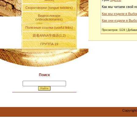
Как мы читаем свой но
Скороговорки (tongue twisters)
Как мы ездили в Выбо
Видеословари
(videodictionaries)
Как они ездили в Выбо
Полезные ссылки (useful links)
Просмотров
:
1124
|
Добави
跟着ANNA学俄语(1,2)
ГРУППА 19
Поиск
Copyright