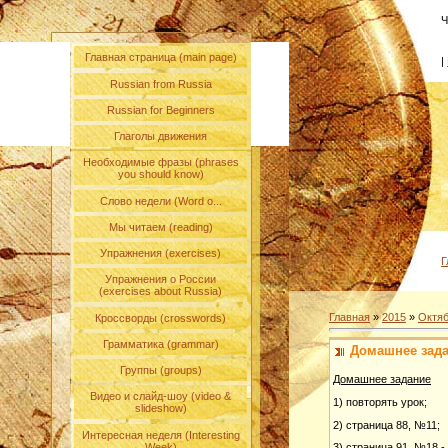
Ч
Главная страница (main page)
|
Russian from Russia
Russian for Beginners
Глаголы движения
Необходимые фразы (phrases
you should know)
Слово недели (Word o...
Мы читаем (reading)
Упражнения (exercises)
Г
Упражнения о России
(exercises about Russia)
Главная
»
2015
»
Октя
Кроссворды (crosswords)
Грамматика (grammar)
Домашнее зада
Группы (groups)
Домашнее задание
Видео и слайд-шоу (video &
1) повторять урок;
slideshow)
2) страница 88, №11;
Интересная неделя (Interesting
Week)
3) страница 91, №18 - 