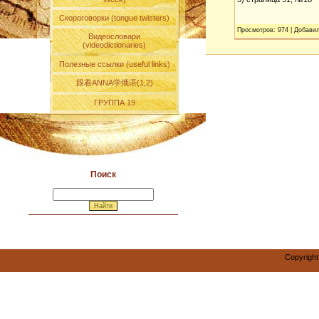
Скороговорки (tongue twisters)
Просмотров
:
974
|
Добави
Видеословари
(videodictionaries)
Полезные ссылки (useful links)
跟着ANNA学俄语(1,2)
ГРУППА 19
Поиск
Copyright