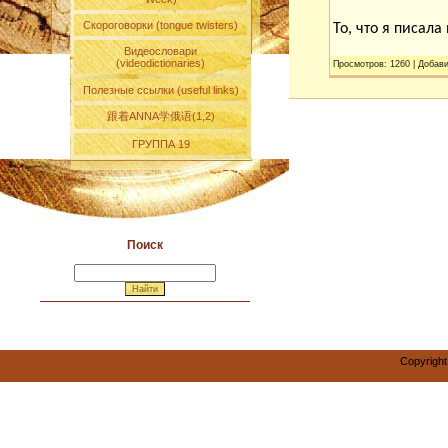
Скороговорки (tongue twisters)
То, что я писал
Видеословари
(videodictionaries)
Просмотров
:
1260
|
Добав
Полезные ссылки (useful links)
跟着ANNA学俄语(1,2)
ГРУППА 19
Поиск
Copyright