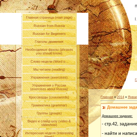
П
Главная страница (main page)
|
Russian from Russia
Russian for Beginners
Глаголы движения
Необходимые фразы (phrases
you should know)
Слово недели (Word o...
Мы читаем (reading)
Упражнения (exercises)
Г
Упражнения о России
(exercises about Russia)
Главная
»
2014
»
Янва
Кроссворды (crosswords)
Грамматика (grammar)
Домашнее зада
Группы (groups)
Домашнее задание:
Видео и слайд-шоу (video &
- стр.42, задани
slideshow)
- найти и напис
Интересная неделя (Interesting
Week)