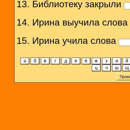
13. Библиотеку закрыли
14. Ирина выучила слов
15. Ирина учила слова
а
б
в
г
д
е
ё
ж
з
и
й
ц
ч
ш
щ
Пров