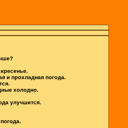
учше?
скресенье.
ая и прохладная погода.
тся.
одные холодно.
года улучшится.
 погода.