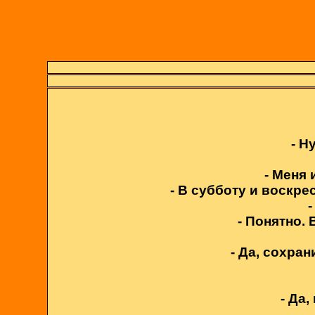
- Н
- Меня 
- В субботу и воскре
- Понятно.
- Да, сохра
- Да