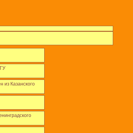
МГУ
н из Казанского
енинградского