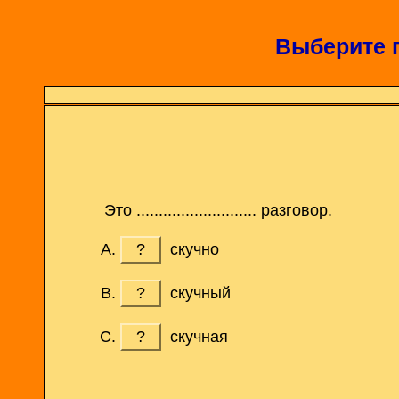
Выберите 
Это ........................... разговор.
?
скучно
?
скучный
?
скучная