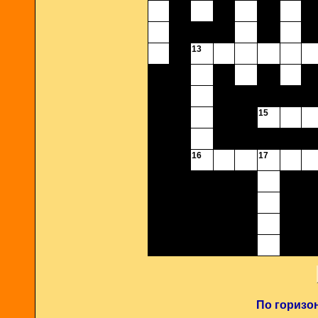
13
15
16
17
По горизо