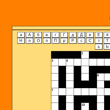
а
А
б
в
г
Г
д
Д
е
Е
ё
Н
о
О
п
П
р
Р
с
С
т
Т
ь
Ь
1
3
4
6
7
10