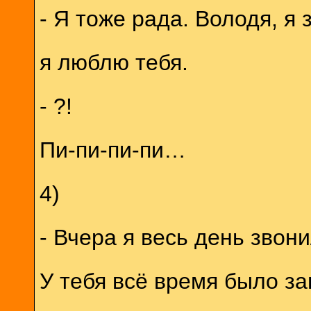
- Я тоже рада. Володя, я 
я люблю тебя.
- ?!
Пи-пи-пи-пи…
4)
- Вчера я весь день звони
У тебя всё время было за